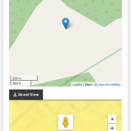
200 m
500 ft
Leaflet
| Wasi - ©
OpenStreetMap
Street View