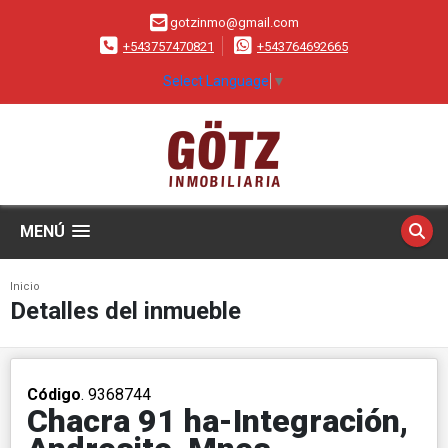
gotzinmo@gmail.com
+543757470821
+543764692665
Select Language
▼
MENÚ
Inicio
Detalles del inmueble
Código
. 9368744
Chacra 91 ha-Integración,