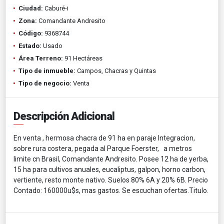
Ciudad:
Caburé-i
Zona:
Comandante Andresito
Código:
9368744
Estado:
Usado
Área Terreno:
91 Hectáreas
Tipo de inmueble:
Campos, Chacras y Quintas
Tipo de negocio:
Venta
Descripción Adicional
En venta , hermosa chacra de 91 ha en paraje Integracion,
sobre rura costera, pegada al Parque Foerster, a metros
limite cn Brasil, Comandante Andresito. Posee 12 ha de yerba,
15 ha para cultivos anuales, eucaliptus, galpon, horno carbon,
vertiente, resto monte nativo. Suelos 80% 6A y 20% 6B. Precio
Contado: 160000u$s, mas gastos. Se escuchan ofertas.Titulo.