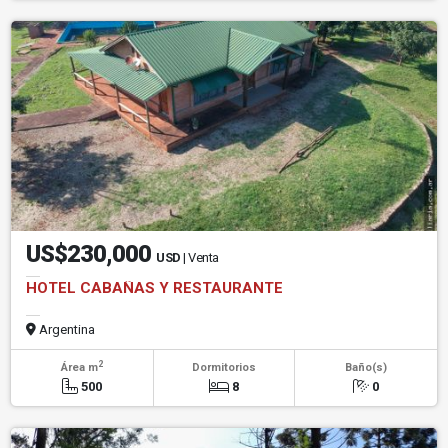
US$230,000
USD
| Venta
HOTEL CABAÑAS Y RESTAURANTE
Argentina
2
Área m
Dormitorios
Baño(s)
500
8
0