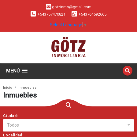
gotzinmo@gmail.com
+543757470821
+543764692665
Select Language
▼
MENÚ
Inicio
Inmuebles
Inmuebles
Ciudad:
Todos
Localidad: