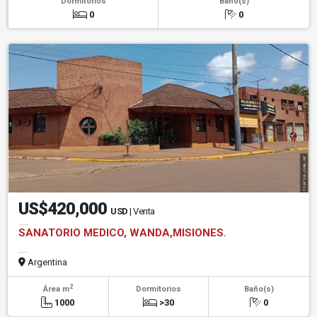
Dormitorios
Baño(s)
0
0
US$420,000
USD
| Venta
SANATORIO MEDICO, WANDA,MISIONES.
Argentina
2
Área m
Dormitorios
Baño(s)
1000
>30
0