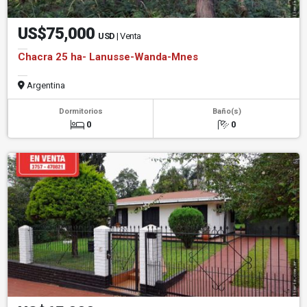
US$75,000
USD
| Venta
Chacra 25 ha- Lanusse-Wanda-Mnes
Argentina
Dormitorios
Baño(s)
0
0