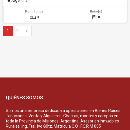
Argentina
Dormitorios
Baño(s)
0
0
Siguiente
1
2
»
QUIÉNES SOMOS
Somos una empresa dedicada a operaciones en Bienes Raíces.
Tasaciones, Venta y Alquileres. Chacras, montes y campos en
toda la Provincia de Misiones, Argentina. Asesor en Inmuebles
Rurales: Ing. Ftal. Ivo Götz. Matricula C.O.I.F.O.R.M 005