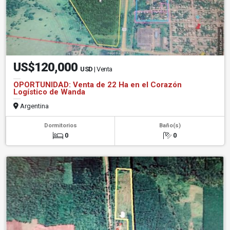
US$120,000
USD
| Venta
OPORTUNIDAD: Venta de 22 Ha en el Corazón
Logístico de Wanda
Argentina
Dormitorios
Baño(s)
0
0