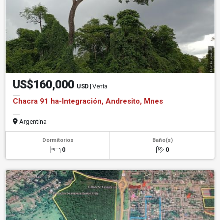
US$160,000
USD
| Venta
Chacra 91 ha-Integración, Andresito, Mnes
Argentina
Dormitorios
Baño(s)
0
0