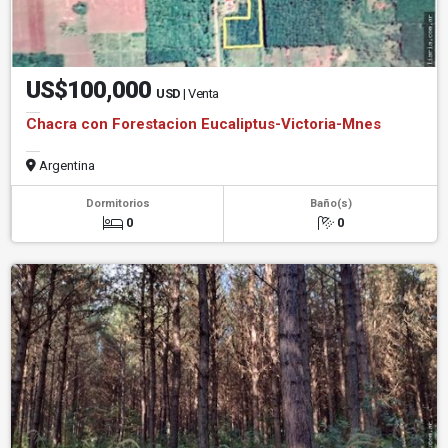
US$100,000
USD
| Venta
Chacra con Forestacion Eucaliptus-Victoria-Mnes
Argentina
Dormitorios
Baño(s)
0
0