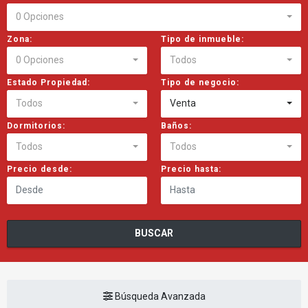
0 Opciones
Zona:
Tipo de inmueble:
0 Opciones
Todos
Estado Propiedad:
Tipo de negocio:
Todos
Venta
Dormitorios:
Baños:
Todos
Todos
Precio desde:
Precio hasta:
BUSCAR
Búsqueda Avanzada