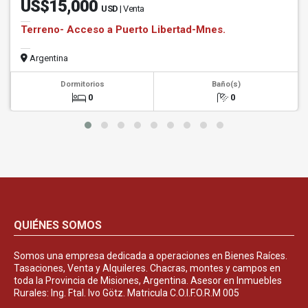
US$15,000
USD
| Venta
Terreno- Acceso a Puerto Libertad-Mnes.
Argentina
Dormitorios
Baño(s)
0
0
QUIÉNES SOMOS
Somos una empresa dedicada a operaciones en Bienes Raíces.
Tasaciones, Venta y Alquileres. Chacras, montes y campos en
toda la Provincia de Misiones, Argentina. Asesor en Inmuebles
Rurales: Ing. Ftal. Ivo Götz. Matricula C.O.I.F.O.R.M 005