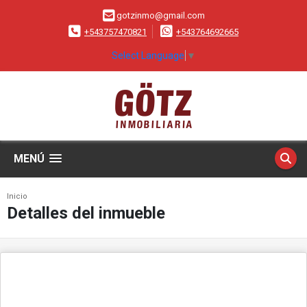
gotzinmo@gmail.com
+543757470821
+543764692665
Select Language
▼
MENÚ
Inicio
Detalles del inmueble